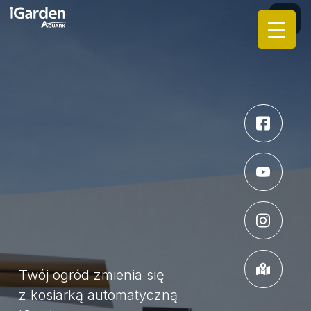
Twój ogród zmienia się
z kosiarką automatyczną