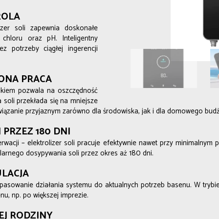
ROLA
izer soli zapewnia doskonałe
chloru oraz pH. Inteligentny
 potrzeby ciągłej ingerencji
ONA PRACA
ikiem pozwala na oszczędność
 soli przekłada się na mniejsze
rozwiązanie przyjaznym zarówno dla środowiska, jak i dla domowego budż
PRZEZ 180 DNI
acji – elektrolizer soli pracuje efektywnie nawet przy minimalnym
larnego dosypywania soli przez okres aż 180 dni.
ULACJA
sowanie działania systemu do aktualnych potrzeb basenu. W trybie
u, np. po większej imprezie.
EJ RODZINY