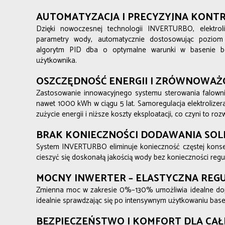
AUTOMATYZACJA I PRECYZYJNA KONT
Dzięki nowoczesnej technologii INVERTURBO, elektrol
parametry wody, automatycznie dostosowując poziom 
algorytm PID dba o optymalne warunki w basenie bez
użytkownika.
OSZCZĘDNOŚĆ ENERGII I ZRÓWNOWAŻ
Zastosowanie innowacyjnego systemu sterowania falown
nawet 1000 kWh w ciągu 5 lat. Samoregulacja elektrolizera
zużycie energii i niższe koszty eksploatacji, co czyni to 
BRAK KONIECZNOŚCI DODAWANIA SOLI 
System INVERTURBO eliminuje konieczność częstej konserw
cieszyć się doskonałą jakością wody bez konieczności regu
MOCNY INWERTER – ELASTYCZNA REG
Zmienna moc w zakresie 0%–130% umożliwia idealne dopa
idealnie sprawdzając się po intensywnym użytkowaniu basen
BEZPIECZEŃSTWO I KOMFORT DLA CAŁ