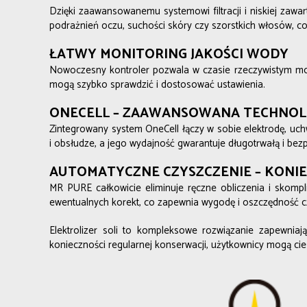
Dzięki zaawansowanemu systemowi filtracji i niskiej zawart
podrażnień oczu, suchości skóry czy szorstkich włosów, co
ŁATWY MONITORING JAKOŚCI WODY
Nowoczesny kontroler pozwala w czasie rzeczywistym mon
mogą szybko sprawdzić i dostosować ustawienia.
ONECELL – ZAAWANSOWANA TECHNOL
Zintegrowany system OneCell łączy w sobie elektrodę, uchwyt
i obsłudze, a jego wydajność gwarantuje długotrwałą i be
AUTOMATYCZNE CZYSZCZENIE – KONIE
MR PURE całkowicie eliminuje ręczne obliczenia i skompl
ewentualnych korekt, co zapewnia wygodę i oszczędność c
Elektrolizer soli to kompleksowe rozwiązanie zapewnia
konieczności regularnej konserwacji, użytkownicy mogą ci