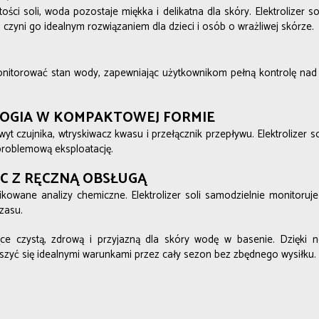
ości soli, woda pozostaje miękka i delikatna dla skóry. Elektrolizer 
 czyni go idealnym rozwiązaniem dla dzieci i osób o wrażliwej skórze.
itorować stan wody, zapewniając użytkownikom pełną kontrolę nad j
OGIA W KOMPAKTOWEJ FORMIE
 czujnika, wtryskiwacz kwasu i przełącznik przepływu. Elektrolizer sol
zproblemową eksploatację.
C Z RĘCZNĄ OBSŁUGĄ
ikowane analizy chemiczne. Elektrolizer soli samodzielnie monitoruj
zasu.
jące czystą, zdrową i przyjazną dla skóry wodę w basenie. Dzięki
eszyć się idealnymi warunkami przez cały sezon bez zbędnego wysiłku.