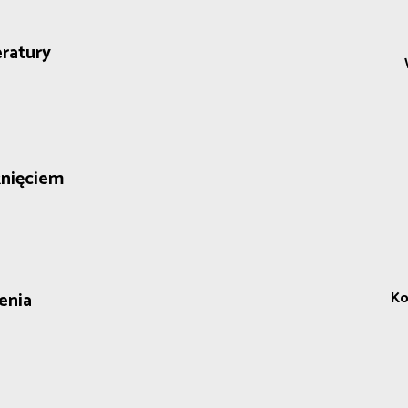
ratury
knięciem
enia
Ko