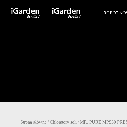
ROBOT KO
Strona główna
/
Chloratory soli
/
MR. PURE MPS30 PR